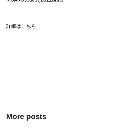
詳細はこちら
https://eplus.jp/sf/detail/4496730001
More posts